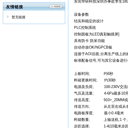
东莞华研科技深圳办事处李生18018
友情链接
设备参数
暂无链接
结实和稳定的设计
PLC控制系统
控制面板为LED真彩触摸屏]
具有防卡 防呆功能
自动存放OK/NGPCB板
连接于AOI后面,分离生产线上的
标准配备信号,可与其它设备进行
上板时间; 约6秒
料箱更换时间; 约30秒
电源及负荷; 100-230V交流
气压及流量; 4-6Pa最多10升
传送高度; 910+_20MM
传送方向; 从左至右或从
电路板厚度; 最小0.4毫米
料箱数量; 上输送机;1 个,
步距选择; 1-4(10毫米步距